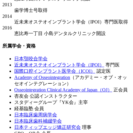
2013
歯学博士号取得
2014
近未来オステオインプラント学会（IPOI）専門医取得
2016
恵比寿一丁目 小島デンタルクリニック開設
所属学会・資格
日本顎咬合学会
近未来オステオインプラント学会（IPOI）
専門医
国際口腔インプラント医学会（ICOI）
認定医
Academy of Osseointegration
（アカデミー・オブ・オッ
セオインテグレーション）
Osseointegration Clinical Academy of Japan（OJ）
正会員
杏友会 公認インストラクター
スタディーグループ『YK会』主宰
経基臨塾 会員
日本臨床歯周病学会
日本臨床歯科補綴学会
日本ティップエッジ矯正研究会
理事