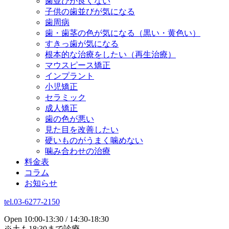
歯並びが良くない
子供の歯並びが気になる
歯周病
歯・歯茎の色が気になる（黒い・黄色い）
すきっ歯が気になる
根本的な治療をしたい（再生治療）
マウスピース矯正
インプラント
小児矯正
セラミック
成人矯正
歯の色が悪い
見た目を改善したい
硬いものがうまく噛めない
噛み合わせの治療
料金表
コラム
お知らせ
tel.03-6277-2150
Open 10:00-13:30 / 14:30-18:30
※土も18:30まで診療