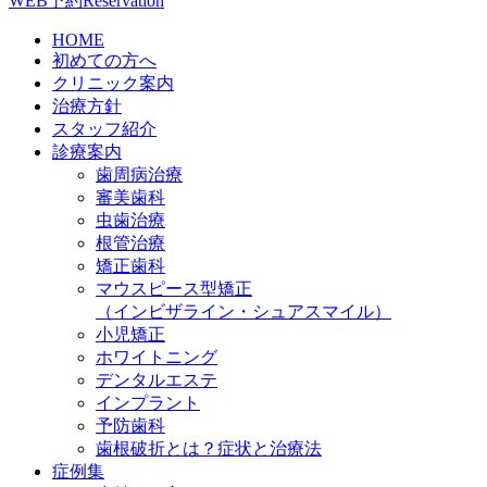
WEB予約
Reservation
HOME
初めての方へ
クリニック案内
治療方針
スタッフ紹介
診療案内
歯周病治療
審美歯科
虫歯治療
根管治療
矯正歯科
マウスピース型矯正
（インビザライン・シュアスマイル）
小児矯正
ホワイトニング
デンタルエステ
インプラント
予防歯科
歯根破折とは？症状と治療法
症例集