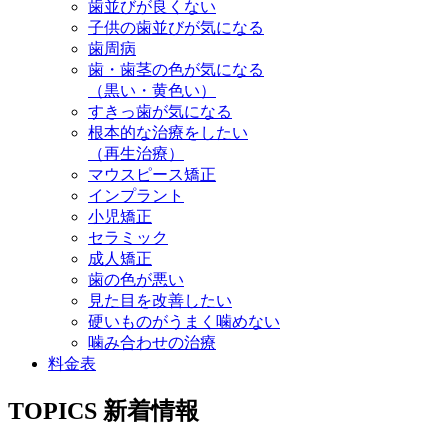
歯並びが良くない
子供の歯並びが気になる
歯周病
歯・歯茎の色が気になる
（黒い・黄色い）
すきっ歯が気になる
根本的な治療をしたい
（再生治療）
マウスピース矯正
インプラント
小児矯正
セラミック
成人矯正
歯の色が悪い
見た目を改善したい
硬いものがうまく噛めない
噛み合わせの治療
料金表
TOPICS
新着情報