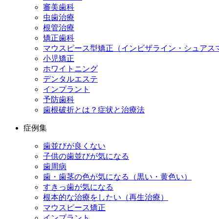
審美歯科
虫歯治療
根管治療
矯正歯科
マウスピース型矯正（インビザライン・シュアス
小児矯正
ホワイトニング
デンタルエステ
インプラント
予防歯科
歯根破折とは？症状と治療法
症例集
歯並びが良くない
子供の歯並びが気になる
歯周病
歯・歯茎の色が気になる（黒い・黄色い）
すきっ歯が気になる
根本的な治療をしたい（再生治療）
マウスピース矯正
インプラント