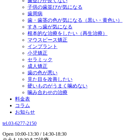
歯並びが良くない
子供の歯並びが気になる
歯周病
歯・歯茎の色が気になる（黒い・黄色い）
すきっ歯が気になる
根本的な治療をしたい（再生治療）
マウスピース矯正
インプラント
小児矯正
セラミック
成人矯正
歯の色が悪い
見た目を改善したい
硬いものがうまく噛めない
噛み合わせの治療
料金表
コラム
お知らせ
tel.03-6277-2150
Open 10:00-13:30 / 14:30-18:30
※土も18:30まで診療