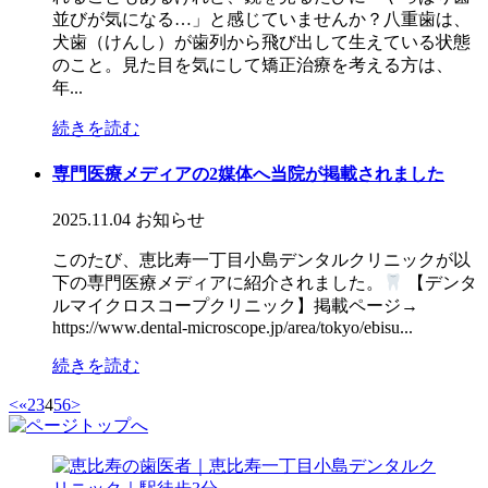
並びが気になる…」と感じていませんか？八重歯は、
犬歯（けんし）が歯列から飛び出して生えている状態
のこと。見た目を気にして矯正治療を考える方は、
年...
続きを読む
専門医療メディアの2媒体へ当院が掲載されました
2025.11.04
お知らせ
このたび、恵比寿一丁目小島デンタルクリニックが以
下の専門医療メディアに紹介されました。
【デンタ
ルマイクロスコープクリニック】掲載ページ→
https://www.dental-microscope.jp/area/tokyo/ebisu...
続きを読む
<
«
2
3
4
5
6
>