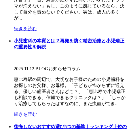
マが消えない」もし、このように感じているなら、決
して自分を責めないでください。実は、成人の多く
が...
続きを読む
小児歯科の本質とは？再発を防ぐ精密治療と小児矯正
の重要性を解説
2025.11.12
BLOG
お知らせ
コラム
恵比寿駅の周辺で、大切なお子様のための小児歯科を
お探しのお父様、お母様。「子どもが怖がらずに通え
る、優しい歯医者さんはどこ？」 「恵比寿で小児矯正
も相談できる、信頼できるクリニックは？」 「しっか
り治療してもらったはずなのに、また虫歯ができ...
続きを読む
後悔しないおすすめ選び5つの基準｜ランキング上位の