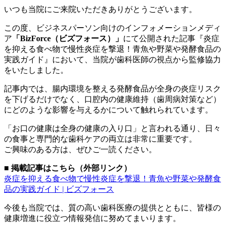
いつも当院にご来院いただきありがとうございます。
この度、ビジネスパーソン向けのインフォメーションメディ
ア
「BizForce（ビズフォース）」
にて公開された記事『炎症
を抑える食べ物で慢性炎症を撃退！青魚や野菜や発酵食品の
実践ガイド』において、当院が歯科医師の視点から監修協力
をいたしました。
記事内では、腸内環境を整える発酵食品が全身の炎症リスク
を下げるだけでなく、口腔内の健康維持（歯周病対策など）
にどのような影響を与えるかについて触れられています。
「お口の健康は全身の健康の入り口」と言われる通り、日々
の食事と専門的な歯科ケアの両立は非常に重要です。
ご興味のある方は、ぜひご一読ください。
■ 掲載記事はこちら（外部リンク）
炎症を抑える食べ物で慢性炎症を撃退！青魚や野菜や発酵食
品の実践ガイド | ビズフォース
今後も当院では、質の高い歯科医療の提供とともに、皆様の
健康増進に役立つ情報発信に努めてまいります。