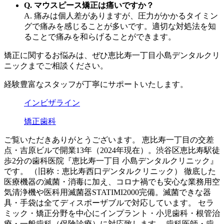
Q.
マウスピース矯正は痛いですか？
A. 痛みは個人差がありますが、圧力がかかるタイミン
グで痛みを感じることが多いです。適切な対処法を知
ることで痛みを和らげることができます。
矯正に関するお悩みは、ぜひ恵比寿一丁目小島デンタルクリ
ニックまでご相談ください。
経験豊富なスタッフが丁寧にサポートいたします。
インビザライン
矯正歯科
ご覧いただきありがとうございます。 恵比寿一丁目の交差
点・吉原ビルで開業13年（2024年現在）。渋谷区恵比寿駅徒
歩2分の歯科医院『恵比寿一丁目 小島デンタルクリニック』
です。 （旧称：恵比寿西口デンタルクリニック） 徹底した
医療機器の滅菌・消毒に加え、コロナ禍でも安心な業務用空
気清浄機や医科用滅菌器STATIMI2000完備。滅菌できな器
具・手袋は全てディスポーザブルで対応しています。 セラ
ミック・矯正分野を中心にインプラント・小児歯科・根管治
療・一般歯科（保険診療）に対応致します。 歯科医師・歯