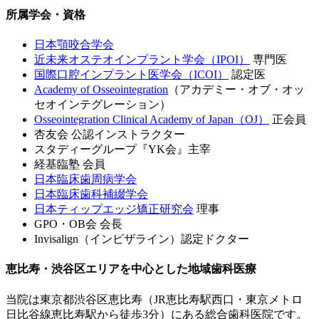
所属学会・資格
日本顎咬合学会
近未来オステオインプラント学会（IPOI）
専門医
国際口腔インプラント医学会（ICOI）
認定医
Academy of Osseointegration
（アカデミー・オブ・オッ
セオインテグレーション）
Osseointegration Clinical Academy of Japan（OJ）
正会員
杏友会 公認インストラクター
スタディーグループ『YK会』主宰
経基臨塾 会員
日本臨床歯周病学会
日本臨床歯科補綴学会
日本ティップエッジ矯正研究会
理事
GPO・OB会 会長
Invisalign（インビザライン）認定ドクター
恵比寿・渋谷区エリアを中心とした地域歯科医療
当院は東京都渋谷区恵比寿（JR恵比寿駅西口・東京メトロ
日比谷線恵比寿駅から徒歩3分）にある総合歯科医院です。