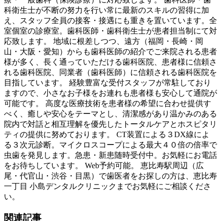
科衛生士が不断の努力を行い常に最新のスキルの習得に加
え、スタッフ全員の接客・接遇にも重きを置いています。全
室個室の診療室。歯科医師・歯科衛生士が患者担当制にて対
応致します。 地域に根差しつつ、遠方（福岡・長崎・岡
山・大阪・愛知）からも歯科医師の紹介でご来院される患者
様が多く、長く通っていただける歯科医院、患者様に信頼さ
れる歯科医院、同業者（歯科医師）に信頼される歯科医院を
目指しています。 経験豊富な受付スタッフが常駐しており
ますので、小さなお子様をお連れも患者様も安心して通院が
可能です。 高度な医療技術を患者様の希望に合わせ提供す
べく、癒しや安心をテーマとし、清潔感があり温かみのある
院内で対話と相互理解を優先したトータルケアとホスピタリ
ティの提供に努めております。 CT装置による３DX線によ
る３次元診断。マイクロスコープによる最大４０倍の倍率で
虫歯を発見します。急患・新患随時受付中。お気軽にお電話
をお待ちしています。 Web予約可能。 恵比寿駅周辺（広
尾・代官山・渋谷・目黒）で歯医者をお探しの方は、恵比寿
一丁目 小島デンタルクリニックまでお気軽にご相談くださ
い。
関連記事