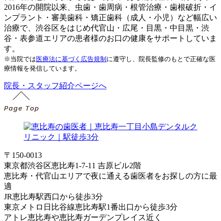
2016年の開院以来、虫歯・歯周病・根管治療・歯根破折・イ
ンプラント・審美歯科・矯正歯科（成人・小児）など幅広い
治療で、渋谷区をはじめ代官山・広尾・目黒・中目黒・渋
谷・表参道エリアの患者様のお口の健康をサポートしていま
す。
※当院では
医療法に基づく広告規制
に遵守し、院長監修のもとで正確な医
療情報を発信しています。
院長・スタッフ紹介ページへ
〒150-0013
東京都渋谷区恵比寿1-7-11 吉原ビル2階
恵比寿・代官山エリアで夜に通える歯医者をお探しの方に最
適
JR恵比寿駅西口から徒歩3分
東京メトロ日比谷線恵比寿駅1番出口から徒歩3分
アトレ恵比寿や恵比寿ガーデンプレイス近く