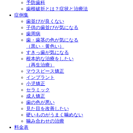
予防歯科
歯根破折とは？症状と治療法
症例集
歯並びが良くない
子供の歯並びが気になる
歯周病
歯・歯茎の色が気になる
（黒い・黄色い）
すきっ歯が気になる
根本的な治療をしたい
（再生治療）
マウスピース矯正
インプラント
小児矯正
セラミック
成人矯正
歯の色が悪い
見た目を改善したい
硬いものがうまく噛めない
噛み合わせの治療
料金表