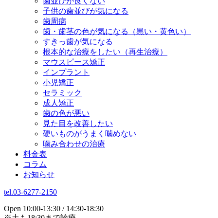
歯並びが良くない
子供の歯並びが気になる
歯周病
歯・歯茎の色が気になる（黒い・黄色い）
すきっ歯が気になる
根本的な治療をしたい（再生治療）
マウスピース矯正
インプラント
小児矯正
セラミック
成人矯正
歯の色が悪い
見た目を改善したい
硬いものがうまく噛めない
噛み合わせの治療
料金表
コラム
お知らせ
tel.03-6277-2150
Open 10:00-13:30 / 14:30-18:30
※土も18:30まで診療