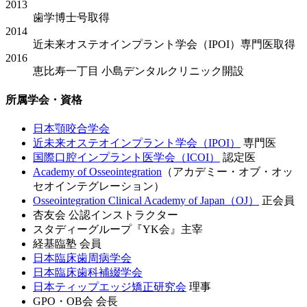
2013
歯学博士号取得
2014
近未来オステオインプラント学会（IPOI）専門医取得
2016
恵比寿一丁目 小島デンタルクリニック開設
所属学会・資格
日本顎咬合学会
近未来オステオインプラント学会（IPOI）
専門医
国際口腔インプラント医学会（ICOI）
認定医
Academy of Osseointegration
（アカデミー・オブ・オッ
セオインテグレーション）
Osseointegration Clinical Academy of Japan（OJ）
正会員
杏友会 公認インストラクター
スタディーグループ『YK会』主宰
経基臨塾 会員
日本臨床歯周病学会
日本臨床歯科補綴学会
日本ティップエッジ矯正研究会
理事
GPO・OB会 会長