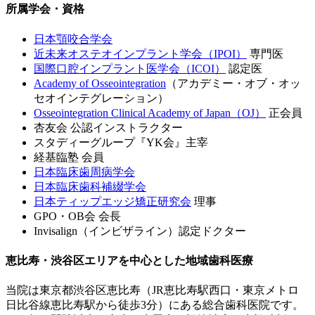
所属学会・資格
日本顎咬合学会
近未来オステオインプラント学会（IPOI）
専門医
国際口腔インプラント医学会（ICOI）
認定医
Academy of Osseointegration
（アカデミー・オブ・オッ
セオインテグレーション）
Osseointegration Clinical Academy of Japan（OJ）
正会員
杏友会 公認インストラクター
スタディーグループ『YK会』主宰
経基臨塾 会員
日本臨床歯周病学会
日本臨床歯科補綴学会
日本ティップエッジ矯正研究会
理事
GPO・OB会 会長
Invisalign（インビザライン）認定ドクター
恵比寿・渋谷区エリアを中心とした地域歯科医療
当院は東京都渋谷区恵比寿（JR恵比寿駅西口・東京メトロ
日比谷線恵比寿駅から徒歩3分）にある総合歯科医院です。