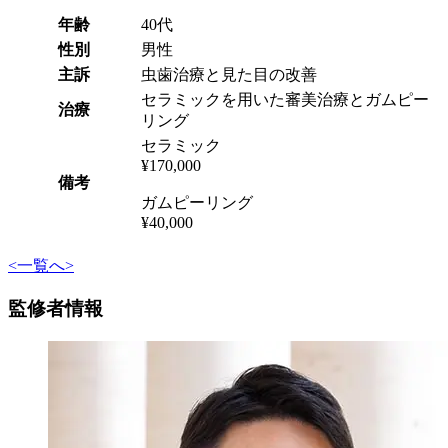
年齢
40代
性別
男性
主訴
虫歯治療と見た目の改善
セラミックを用いた審美治療とガムピー
治療
リング
セラミック
¥170,000
備考
ガムピーリング
¥40,000
<
一覧へ
>
監修者情報