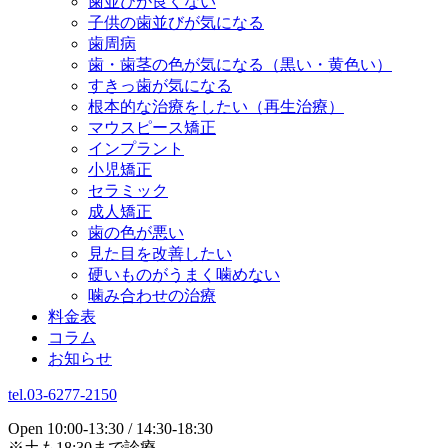
歯並びが良くない
子供の歯並びが気になる
歯周病
歯・歯茎の色が気になる（黒い・黄色い）
すきっ歯が気になる
根本的な治療をしたい（再生治療）
マウスピース矯正
インプラント
小児矯正
セラミック
成人矯正
歯の色が悪い
見た目を改善したい
硬いものがうまく噛めない
噛み合わせの治療
料金表
コラム
お知らせ
tel.03-6277-2150
Open 10:00-13:30 / 14:30-18:30
※土も18:30まで診療