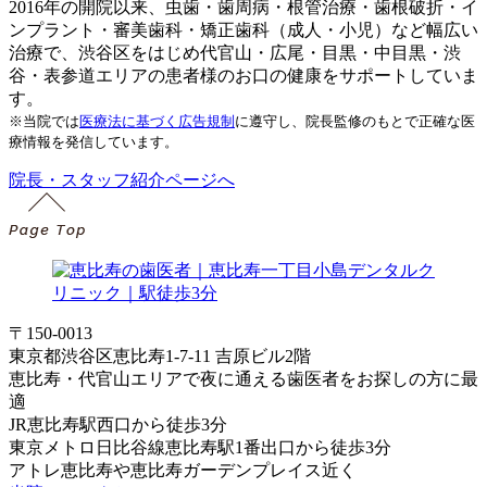
2016年の開院以来、虫歯・歯周病・根管治療・歯根破折・イ
ンプラント・審美歯科・矯正歯科（成人・小児）など幅広い
治療で、渋谷区をはじめ代官山・広尾・目黒・中目黒・渋
谷・表参道エリアの患者様のお口の健康をサポートしていま
す。
※当院では
医療法に基づく広告規制
に遵守し、院長監修のもとで正確な医
療情報を発信しています。
院長・スタッフ紹介ページへ
〒150-0013
東京都渋谷区恵比寿1-7-11 吉原ビル2階
恵比寿・代官山エリアで夜に通える歯医者をお探しの方に最
適
JR恵比寿駅西口から徒歩3分
東京メトロ日比谷線恵比寿駅1番出口から徒歩3分
アトレ恵比寿や恵比寿ガーデンプレイス近く