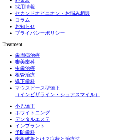
料金表
採用情報
セカンドオピニオン・お悩み相談
コラム
お知らせ
プライバシーポリシー
Treatment
歯周病治療
審美歯科
虫歯治療
根管治療
矯正歯科
マウスピース型矯正
（インビザライン・シュアスマイル）
小児矯正
ホワイトニング
デンタルエステ
インプラント
予防歯科
歯根破折とは？症状と治療法