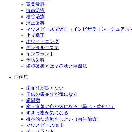
審美歯科
虫歯治療
根管治療
矯正歯科
マウスピース型矯正（インビザライン・シュアス
小児矯正
ホワイトニング
デンタルエステ
インプラント
予防歯科
歯根破折とは？症状と治療法
症例集
歯並びが良くない
子供の歯並びが気になる
歯周病
歯・歯茎の色が気になる（黒い・黄色い）
すきっ歯が気になる
根本的な治療をしたい（再生治療）
マウスピース矯正
インプラント