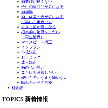
歯並びが良くない
子供の歯並びが気になる
歯周病
歯・歯茎の色が気になる
（黒い・黄色い）
すきっ歯が気になる
根本的な治療をしたい
（再生治療）
マウスピース矯正
インプラント
小児矯正
セラミック
成人矯正
歯の色が悪い
見た目を改善したい
硬いものがうまく噛めない
噛み合わせの治療
料金表
TOPICS
新着情報