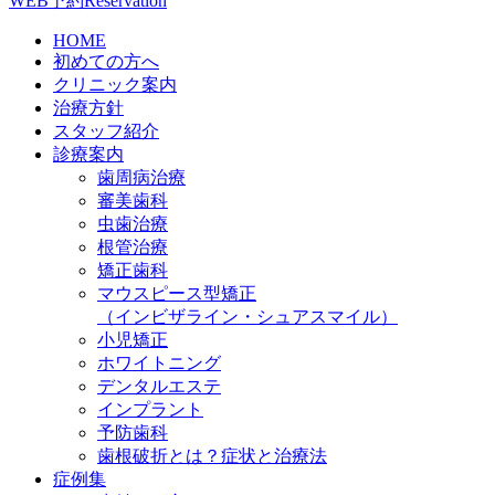
WEB予約
Reservation
HOME
初めての方へ
クリニック案内
治療方針
スタッフ紹介
診療案内
歯周病治療
審美歯科
虫歯治療
根管治療
矯正歯科
マウスピース型矯正
（インビザライン・シュアスマイル）
小児矯正
ホワイトニング
デンタルエステ
インプラント
予防歯科
歯根破折とは？症状と治療法
症例集