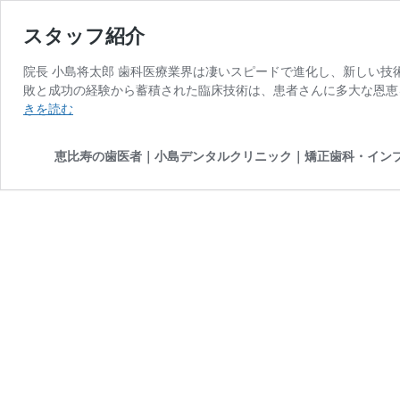
スタッフ紹介
院長 小島将太郎 歯科医療業界は凄いスピードで進化し、新しい
敗と成功の経験から蓄積された臨床技術は、患者さんに多大な恩恵
ス
きを読む
タ
ッ
恵比寿の歯医者｜小島デンタルクリニック｜矯正歯科・イン
フ
紹
介